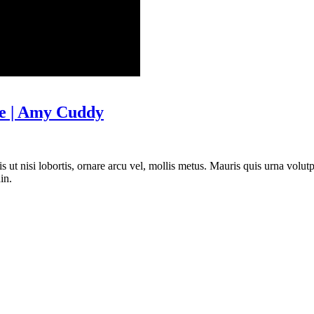
re | Amy Cuddy
is ut nisi lobortis, ornare arcu vel, mollis metus. Mauris quis urna vol
in.