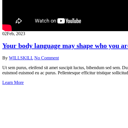
02
Feb, 2023
Your body language may shape who you a
By
WILLSKILL
No Comment
Ut sem purus, eleifend sit amet suscipit luctus, bibendum sed sem. Du
euismod euismod eu ac purus. Pellentesque efficitur tristique sollicitud
Learn More