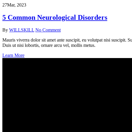
27
Mar, 2023
5 Common Neurological Disorders
By
WILLSKILL
No Comment
Mauris viverra dolor sit amet ante suscipit, eu volutpat nisi suscipit.
Duis ut nisi lobortis, ornare arcu vel, mollis metus.
Learn More